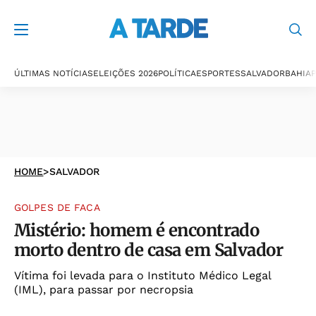
ÚLTIMAS NOTÍCIAS
ELEIÇÕES 2026
POLÍTICA
ESPORTES
SALVADOR
BAHIA
P
HOME
>
SALVADOR
GOLPES DE FACA
Mistério: homem é encontrado
morto dentro de casa em Salvador
Vítima foi levada para o Instituto Médico Legal
(IML), para passar por necropsia