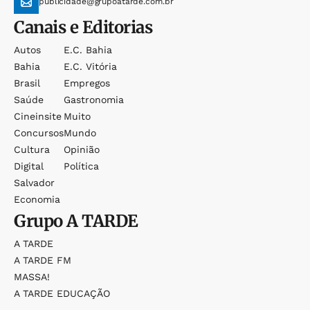
publicidade@grupoatarde.com.br
Canais e Editorias
Autos
E.c. Bahia
Bahia
E.c. Vitória
Brasil
Empregos
Saúde
Gastronomia
Cineinsite
Muito
Concursos
Mundo
Cultura
Opinião
Digital
Política
Salvador
Economia
Grupo
A TARDE
A TARDE
A TARDE FM
MASSA!
A TARDE EDUCAÇÃO