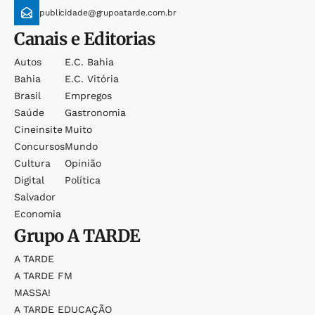
publicidade@grupoatarde.com.br
Canais e Editorias
Autos
E.c. Bahia
Bahia
E.c. Vitória
Brasil
Empregos
Saúde
Gastronomia
Cineinsite
Muito
Concursos
Mundo
Cultura
Opinião
Digital
Política
Salvador
Economia
Grupo
A TARDE
A TARDE
A TARDE FM
MASSA!
A TARDE EDUCAÇÃO