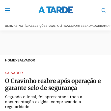
ÚLTIMAS NOTÍCIAS
ELEIÇÕES 2026
POLÍTICA
ESPORTES
SALVADOR
BAHIA
P
HOME
>
SALVADOR
SALVADOR
O Cravinho reabre após operação e
garante selo de segurança
Segundo o local, foi apresentada toda a
documentação exigida, comprovando a
regularidade