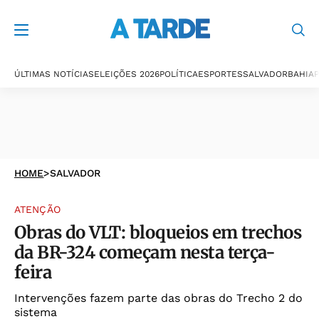
ÚLTIMAS NOTÍCIAS
ELEIÇÕES 2026
POLÍTICA
ESPORTES
SALVADOR
BAHIA
P
HOME
>
SALVADOR
ATENÇÃO
Obras do VLT: bloqueios em trechos
da BR-324 começam nesta terça-
feira
Intervenções fazem parte das obras do Trecho 2 do
sistema