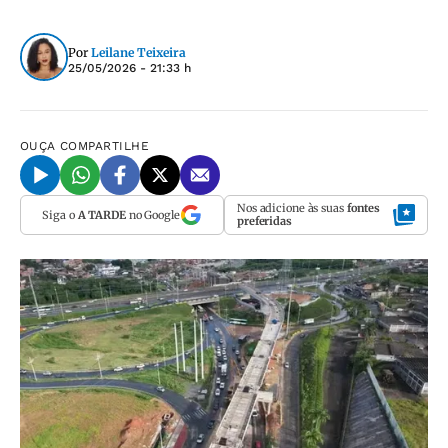
Por
Leilane Teixeira
25/05/2026 - 21:33 h
OUÇA
COMPARTILHE
Nos adicione às suas
fontes
Siga o
A TARDE
no Google
preferidas