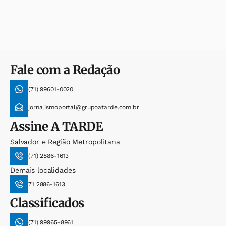
Fale com a Redação
(71) 99601-0020
jornalismoportal@grupoatarde.com.br
Assine
A TARDE
Salvador e Região Metropolitana
(71) 2886-1613
Demais localidades
71 2886-1613
Classificados
(71) 99965-8961