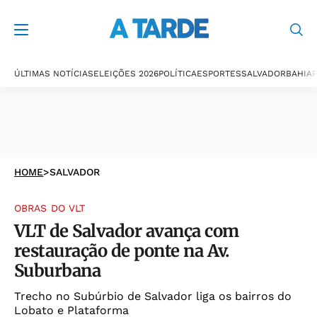
ÚLTIMAS NOTÍCIAS
ELEIÇÕES 2026
POLÍTICA
ESPORTES
SALVADOR
BAHIA
P
HOME
>
SALVADOR
OBRAS DO VLT
VLT de Salvador avança com
restauração de ponte na Av.
Suburbana
Trecho no Subúrbio de Salvador liga os bairros do
Lobato e Plataforma