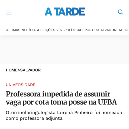
ÚLTIMAS NOTÍCIAS
ELEIÇÕES 2026
POLÍTICA
ESPORTES
SALVADOR
BAHIA
P
HOME
>
SALVADOR
UNIVERSIDADE
Professora impedida de assumir
vaga por cota toma posse na UFBA
Otorrinolaringologista Lorena Pinheiro foi nomeada
como professora adjunta