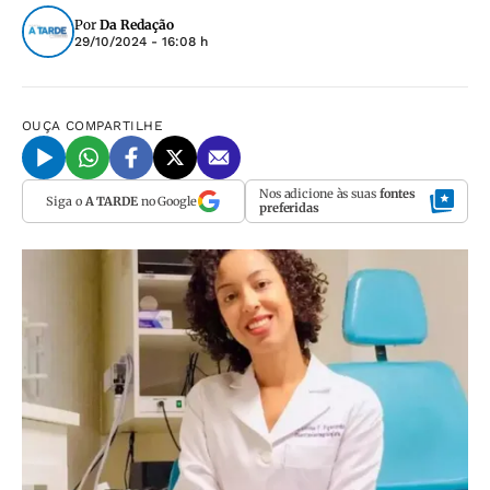
Por
Da Redação
29/10/2024 - 16:08 h
OUÇA
COMPARTILHE
Nos adicione às suas
fontes
Siga o
A TARDE
no Google
preferidas