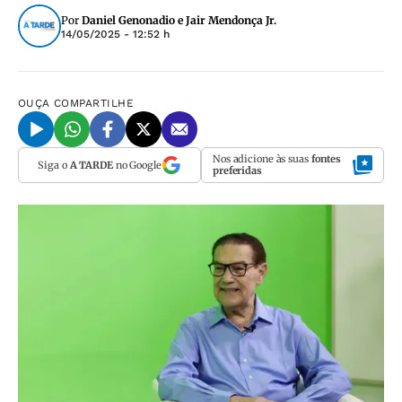
Por
Daniel Genonadio e Jair Mendonça Jr.
14/05/2025 - 12:52 h
OUÇA
COMPARTILHE
Nos adicione às suas
fontes
Siga o
A TARDE
no Google
preferidas