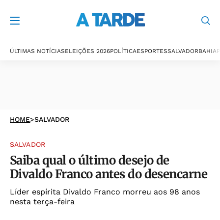
ÚLTIMAS NOTÍCIAS
ELEIÇÕES 2026
POLÍTICA
ESPORTES
SALVADOR
BAHIA
P
HOME
>
SALVADOR
SALVADOR
Saiba qual o último desejo de
Divaldo Franco antes do desencarne
Líder espírita Divaldo Franco morreu aos 98 anos
nesta terça-feira