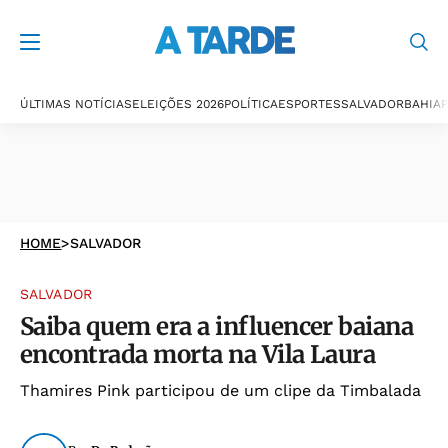
ÚLTIMAS NOTÍCIAS
ELEIÇÕES 2026
POLÍTICA
ESPORTES
SALVADOR
BAHIA
P
HOME
>
SALVADOR
SALVADOR
Saiba quem era a influencer baiana
encontrada morta na Vila Laura
Thamires Pink participou de um clipe da Timbalada