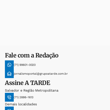
Fale com a Redação
(71) 99601-0020
jornalismoportal@grupoatarde.com.br
Assine
A TARDE
Salvador e Região Metropolitana
(71) 2886-1613
Demais localidades