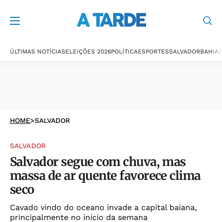
ÚLTIMAS NOTÍCIAS
ELEIÇÕES 2026
POLÍTICA
ESPORTES
SALVADOR
BAHIA
P
HOME
>
SALVADOR
SALVADOR
Salvador segue com chuva, mas
massa de ar quente favorece clima
seco
Cavado vindo do oceano invade a capital baiana,
principalmente no início da semana