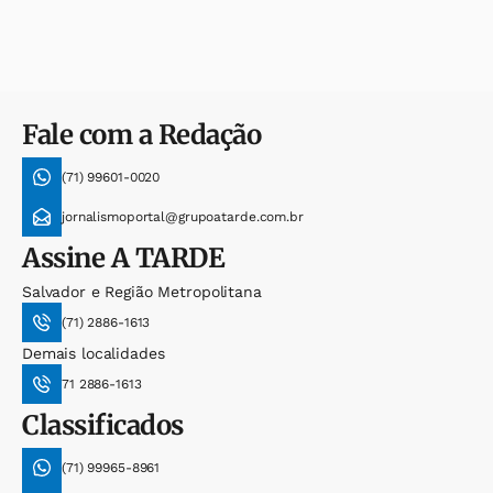
Fale com a Redação
(71) 99601-0020
jornalismoportal@grupoatarde.com.br
Assine
A TARDE
Salvador e Região Metropolitana
(71) 2886-1613
Demais localidades
71 2886-1613
Classificados
(71) 99965-8961