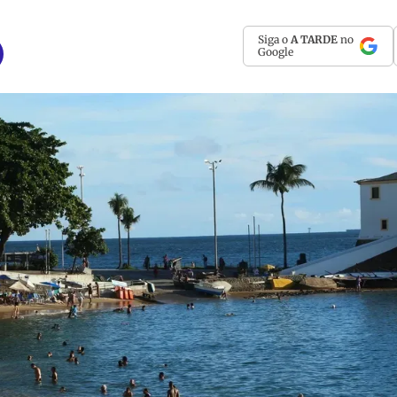
Siga o
A TARDE
no
Google