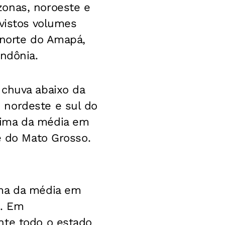
zonas, noroeste e
evistos volumes
 norte do Amapá,
ondônia.
 chuva abaixo da
 nordeste e sul do
cima da média em
e do Mato Grosso.
ima da média em
o. Em
nte todo o estado