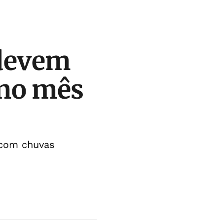
 devem
 no mês
s com chuvas