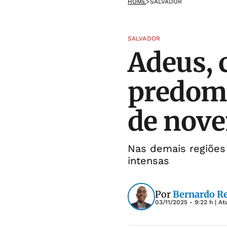
HOME
>
SALVADOR
SALVADOR
Adeus, 
predom
de nov
Nas demais regiões 
intensas
Por
Bernardo R
03/11/2025 - 9:22 h
| At