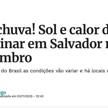
chuva! Sol e calor
inar em Salvador
embro
do Brasil as condições vão variar e há locai
ego
ualizada em
03/11/2025 - 10:43