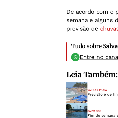
De acordo com o po
semana e alguns d
previsão de
chuva
Tudo sobre
Salv
Entre no can
Leia Também:
VAI DAR PRAIA
Previsão é de fi
SALVADOR
Fim de semana s