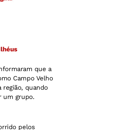
Ilhéus
 informaram que a
 como Campo Velho
 região, quando
r um grupo.
orrido pelos