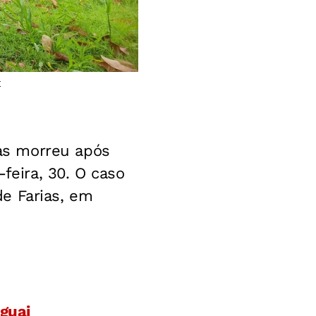
E
as morreu após
feira, 30. O caso
e Farias, em
uguai