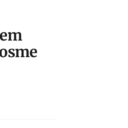
e em
Cosme