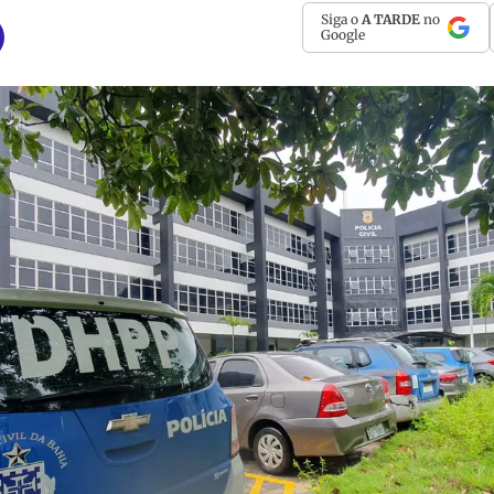
Siga o
A TARDE
no
Google