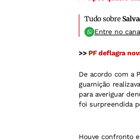
Tudo sobre
Salv
Entre no can
>>
PF deflagra no
De acordo com a Po
guarnição realiza
para averiguar de
foi surpreendida p
Houve confronto e