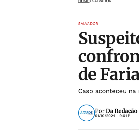
HOME
>
SALVADOR
SALVADOR
Suspeit
confro
de Fari
Caso aconteceu na 
Por
Da Redação
01/10/2024 - 9:01 h