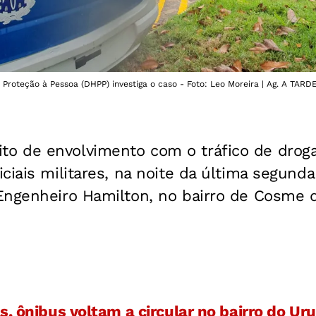
roteção à Pessoa (DHPP) investiga o caso - Foto: Leo Moreira | Ag. A TARD
o de envolvimento com o tráfico de drog
ciais militares, na noite da última segunda-
Engenheiro Hamilton, no bairro de Cosme d
s, ônibus voltam a circular no bairro do Ur