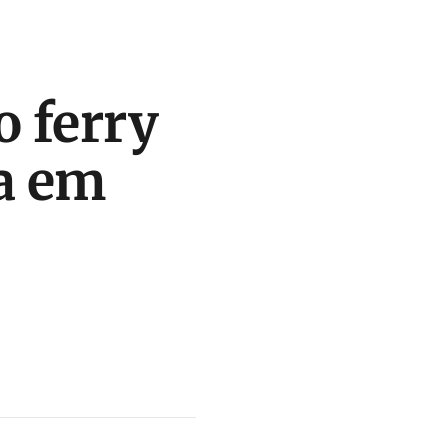
o ferry
ta em