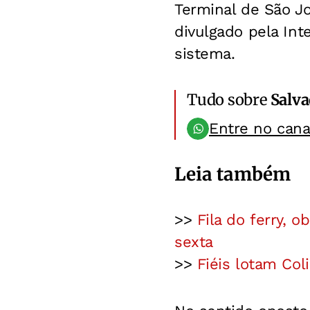
Terminal de São J
divulgado pela Int
sistema.
Tudo sobre
Salv
Entre no can
Leia também
>>
Fila do ferry, o
sexta
>>
Fiéis lotam Col