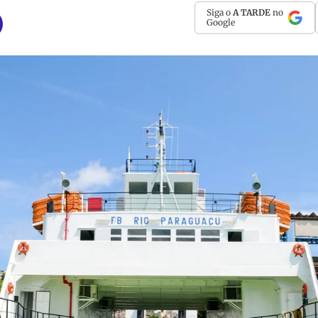
Siga o
A TARDE
no
Google