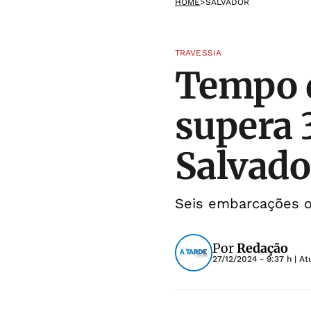
HOME
>
SALVADOR
TRAVESSIA
Tempo d
supera 
Salvado
Seis embarcações o
Por
Redação
27/12/2024 - 9:37 h
| At