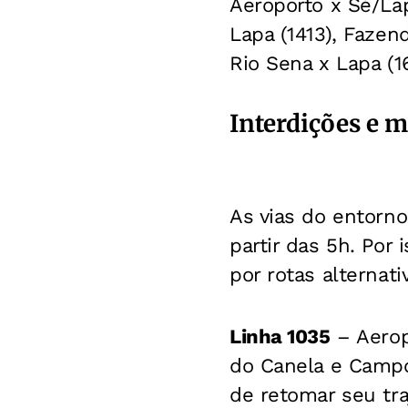
Aeroporto x Sé/Lap
Lapa (1413), Fazen
Rio Sena x Lapa (16
Interdições e m
As vias do entorno
partir das 5h. Por
por rotas alternati
Linha 1035
– Aeropo
do Canela e Campo
de retomar seu tra