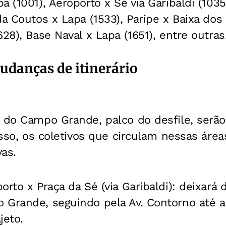
a (1001), Aeroporto x Sé via Garibaldi (1035
da Coutos x Lapa (1533), Paripe x Baixa dos 
28), Base Naval x Lapa (1651), entre outras
udanças de itinerário
 do Campo Grande, palco do desfile, serão 
 isso, os coletivos que circulam nessas área
vas.
rto x Praça da Sé (via Garibaldi): deixará 
 Grande, seguindo pela Av. Contorno até a
jeto.