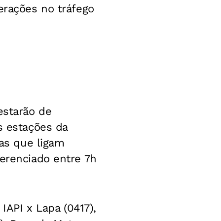
erações no tráfego
estarão de
s estações da
has que ligam
ferenciado entre 7h
 IAPI x Lapa (0417),