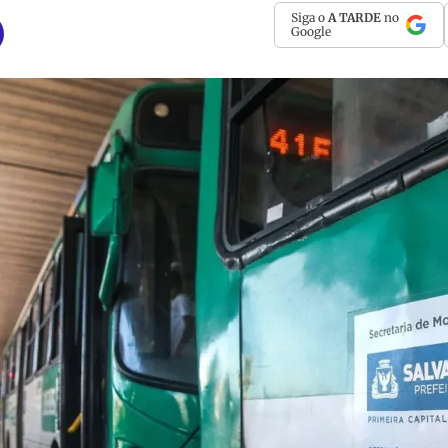
Siga o
A TARDE
no
Google