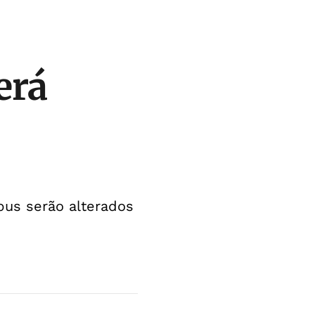
erá
ibus serão alterados