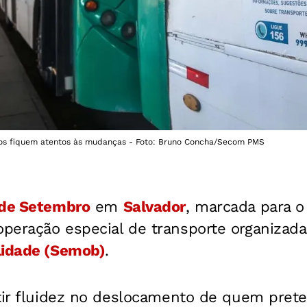
os fiquem atentos às mudanças - Foto: Bruno Concha/Secom PMS
 de Setembro
em
Salvador
, marcada para 
peração especial de transporte organizad
lidade (Semob)
.
ntir fluidez no deslocamento de quem pre