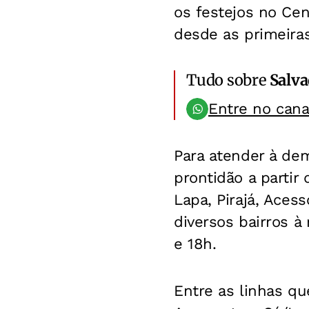
os festejos no Cen
desde as primeira
Tudo sobre
Salv
Entre no can
Para atender à dem
prontidão a partir
Lapa, Pirajá, Aces
diversos bairros à
e 18h.
Entre as linhas que