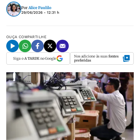
Por
Alice Paulilo
29/06/2026 - 12:31 h
OUÇA
COMPARTILHE
Nos adicione às suas
fontes
Siga o
A TARDE
no Google
preferidas