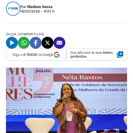
Por
Madson Souza
19/03/2026 - 9:01 h
OUÇA
COMPARTILHE
Nos adicione às suas
fontes
Siga o
A TARDE
no Google
preferidas