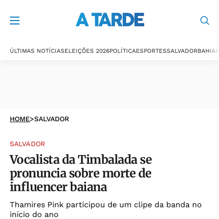
ÚLTIMAS NOTÍCIAS
ELEIÇÕES 2026
POLÍTICA
ESPORTES
SALVADOR
BAHIA
P
HOME
>
SALVADOR
SALVADOR
Vocalista da Timbalada se
pronuncia sobre morte de
influencer baiana
Thamires Pink participou de um clipe da banda no
início do ano