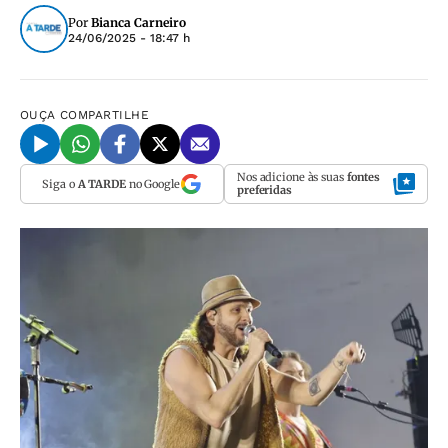
Por
Bianca Carneiro
24/06/2025 - 18:47 h
OUÇA
COMPARTILHE
Nos adicione às suas
fontes
Siga o
A TARDE
no Google
preferidas