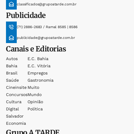
classificados@grupoatarde.com.br
Publicidade
(71) 2886-2683 / Ramal 8585 | 8586
publicidade@grupoatarde.com.br
Canais e Editorias
Autos
E.c. Bahia
Bahia
E.c. Vitória
Brasil
Empregos
Saúde
Gastronomia
Cineinsite
Muito
Concursos
Mundo
Cultura
Opinião
Digital
Política
Salvador
Economia
Grupo
A TARDE