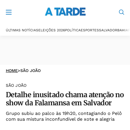
ÚLTIMAS NOTÍCIAS
ELEIÇÕES 2026
POLÍTICA
ESPORTES
SALVADOR
BAHIA
P
HOME
>
SÃO JOÃO
SÃO JOÃO
Detalhe inusitado chama atenção no
show da Falamansa em Salvador
Grupo subiu ao palco às 19h20, contagiando o Pelô
com sua mistura inconfundível de xote e alegria