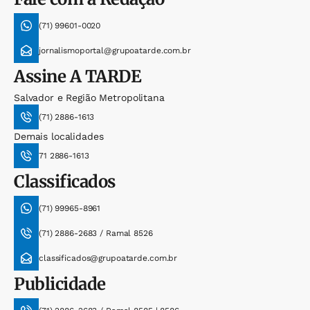
(71) 99601-0020
jornalismoportal@grupoatarde.com.br
Assine
A TARDE
Salvador e Região Metropolitana
(71) 2886-1613
Demais localidades
71 2886-1613
Classificados
(71) 99965-8961
(71) 2886-2683 / Ramal 8526
classificados@grupoatarde.com.br
Publicidade