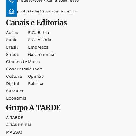
(71) 2886-2683 / Ramal 8585 | 8586
publicidade@grupoatarde.com.br
Canais e Editorias
Autos
E.c. Bahia
Bahia
E.c. Vitória
Brasil
Empregos
Saúde
Gastronomia
Cineinsite
Muito
Concursos
Mundo
Cultura
Opinião
Digital
Política
Salvador
Economia
Grupo
A TARDE
A TARDE
A TARDE FM
MASSA!