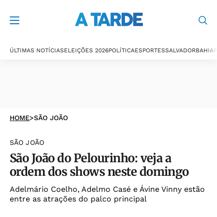
ÚLTIMAS NOTÍCIAS
ELEIÇÕES 2026
POLÍTICA
ESPORTES
SALVADOR
BAHIA
P
HOME
>
SÃO JOÃO
SÃO JOÃO
São João do Pelourinho: veja a
ordem dos shows neste domingo
Adelmário Coelho, Adelmo Casé e Ávine Vinny estão
entre as atrações do palco principal