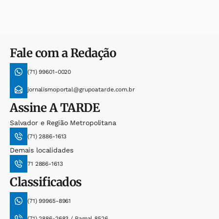
Fale com a Redação
(71) 99601-0020
jornalismoportal@grupoatarde.com.br
Assine
A TARDE
Salvador e Região Metropolitana
(71) 2886-1613
Demais localidades
71 2886-1613
Classificados
(71) 99965-8961
(71) 2886-2683 / Ramal 8526