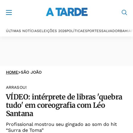
ÚLTIMAS NOTÍCIAS
ELEIÇÕES 2026
POLÍTICA
ESPORTES
SALVADOR
BAHIA
P
HOME
>
SÃO JOÃO
ARRASOU!
VÍDEO: intérprete de libras 'quebra
tudo' em coreografia com Léo
Santana
Profissional mostrou seu gingado ao som do hit
“Surra de Toma”