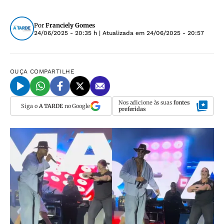
Por
Franciely Gomes
24/06/2025 - 20:35 h
| Atualizada em
24/06/2025 - 20:57
OUÇA
COMPARTILHE
Nos adicione às suas
fontes
Siga o
A TARDE
no Google
preferidas