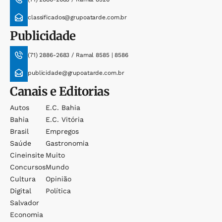
classificados@grupoatarde.com.br
Publicidade
(71) 2886-2683 / Ramal 8585 | 8586
publicidade@grupoatarde.com.br
Canais e Editorias
Autos
E.c. Bahia
Bahia
E.c. Vitória
Brasil
Empregos
Saúde
Gastronomia
Cineinsite
Muito
Concursos
Mundo
Cultura
Opinião
Digital
Política
Salvador
Economia