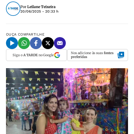
Por
Leilane Teixeira
20/06/2025 - 20:33 h
OUÇA
COMPARTILHE
Nos adicione às suas
fontes
Siga o
A TARDE
no Google
preferidas