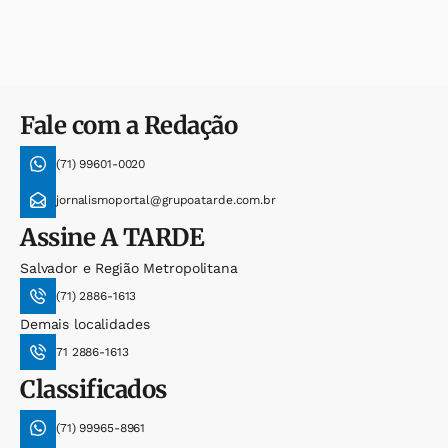
Fale com a Redação
(71) 99601-0020
jornalismoportal@grupoatarde.com.br
Assine
A TARDE
Salvador e Região Metropolitana
(71) 2886-1613
Demais localidades
71 2886-1613
Classificados
(71) 99965-8961