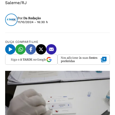
Saleme/RJ
Por
Da Redação
11/10/2024 - 16:30 h
OUÇA
COMPARTILHE
Nos adicione às suas
fontes
Siga o
A TARDE
no Google
preferidas