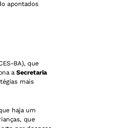
do apontados
(CES-BA), que
iona a
Secretaria
atégias mais
 que haja um
rianças, que