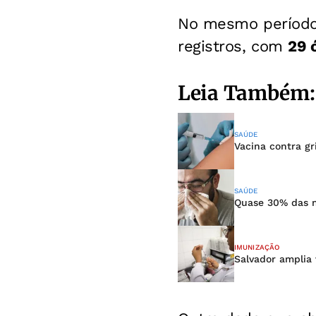
No mesmo período
registros, com
29 
Leia Também:
SAÚDE
Vacina contra g
SAÚDE
Quase 30% das m
IMUNIZAÇÃO
Salvador amplia