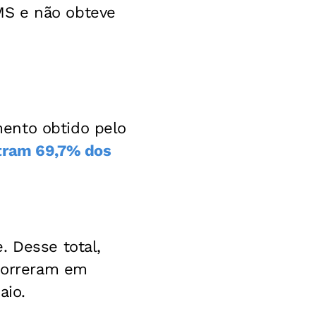
MS e não obteve
ento obtido pelo
ntram 69,7% dos
. Desse total,
 morreram em
aio.