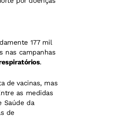
orte por doenças
adamente 177 mil
dos nas campanhas
respiratórios
.
ta de vacinas, mas
Entre as medidas
e Saúde da
as de