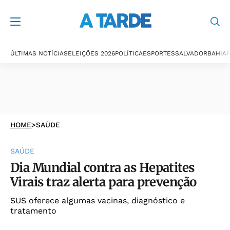
ÚLTIMAS NOTÍCIAS
ELEIÇÕES 2026
POLÍTICA
ESPORTES
SALVADOR
BAHIA
P
HOME
>
SAÚDE
SAÚDE
Dia Mundial contra as Hepatites
Virais traz alerta para prevenção
SUS oferece algumas vacinas, diagnóstico e
tratamento