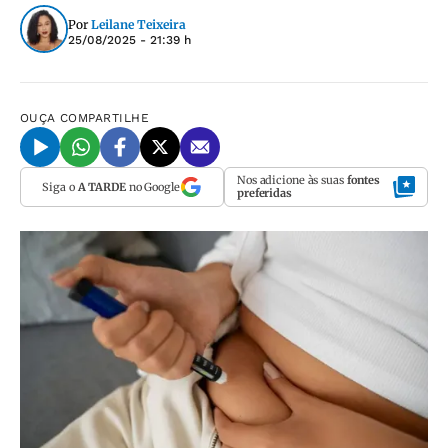
Por
Leilane Teixeira
25/08/2025 - 21:39 h
OUÇA
COMPARTILHE
Nos adicione às suas
fontes
Siga o
A TARDE
no Google
preferidas