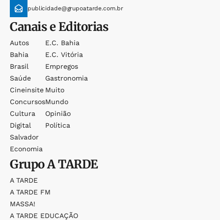
publicidade@grupoatarde.com.br
Canais e Editorias
Autos
E.c. Bahia
Bahia
E.c. Vitória
Brasil
Empregos
Saúde
Gastronomia
Cineinsite
Muito
Concursos
Mundo
Cultura
Opinião
Digital
Política
Salvador
Economia
Grupo
A TARDE
A TARDE
A TARDE FM
MASSA!
A TARDE EDUCAÇÃO