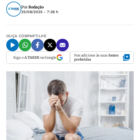
Por
Redação
25/08/2025 - 7:38 h
OUÇA
COMPARTILHE
Nos adicione às suas
fontes
Siga o
A TARDE
no Google
preferidas