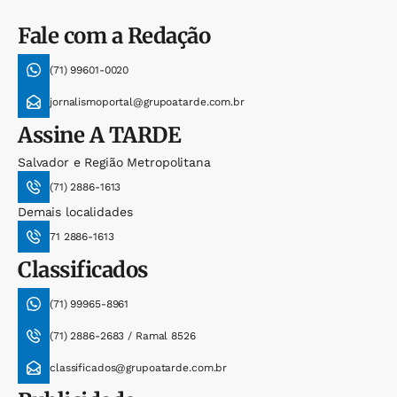
Fale com a Redação
(71) 99601-0020
jornalismoportal@grupoatarde.com.br
Assine
A TARDE
Salvador e Região Metropolitana
(71) 2886-1613
Demais localidades
71 2886-1613
Classificados
(71) 99965-8961
(71) 2886-2683 / Ramal 8526
classificados@grupoatarde.com.br