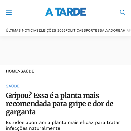
ÚLTIMAS NOTÍCIAS
ELEIÇÕES 2026
POLÍTICA
ESPORTES
SALVADOR
BAHIA
P
HOME
>
SAÚDE
SAÚDE
Gripou? Essa é a planta mais
recomendada para gripe e dor de
garganta
Estudos apontam a planta mais eficaz para tratar
infecções naturalmente