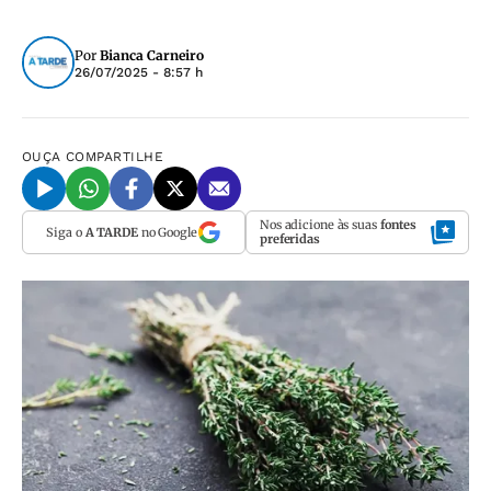
Por
Bianca Carneiro
26/07/2025 - 8:57 h
OUÇA
COMPARTILHE
Nos adicione às suas
fontes
Siga o
A TARDE
no Google
preferidas