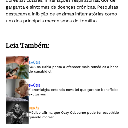
dores articulares, inflamações respiratórias, dor de
garganta e sintomas de doenças crônicas. Pesquisas
destacam a inibição de enzimas inflamatórias como
um dos principais mecanismos do tomilho.
Leia Também:
SAÚDE
SUS na Bahia passa a oferecer mais remédios à base
de canabidiol
SAÚDE
Fibromialgia: entenda nova lei que garante benefícios
exclusivos
SERÁ?
Médico afirma que Ozzy Osbourne pode ter escolhido
quando morrer