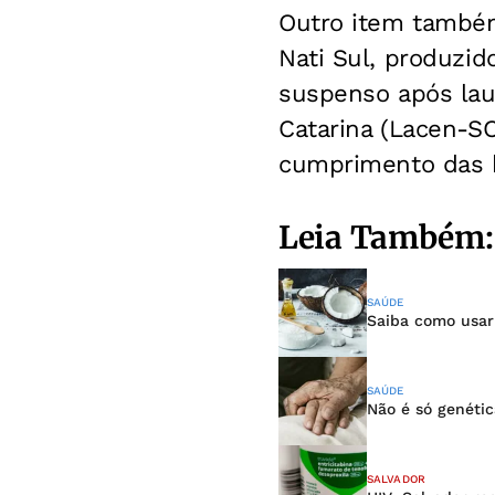
Outro item também 
Nati Sul, produzid
suspenso após lau
Catarina (Lacen-SC
cumprimento das b
Leia Também:
SAÚDE
Saiba como usar 
SAÚDE
Não é só genéti
SALVADOR