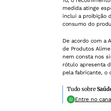
10, o recolhiment
medida atinge esp
inclui a proibição 
consumo do produ
De acordo com a An
de Produtos Alimen
nem consta nos sis
rótulo apresenta 
pela fabricante, o
Tudo sobre
Saúd
Entre no can