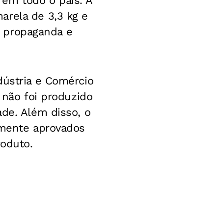
em todo o país. A
arela de 3,3 kg e
o, propaganda e
dústria e Comércio
 não foi produzido
ade. Além disso, o
lmente aprovados
roduto.