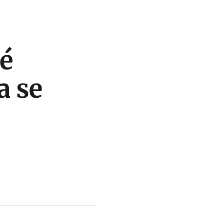
é
a se