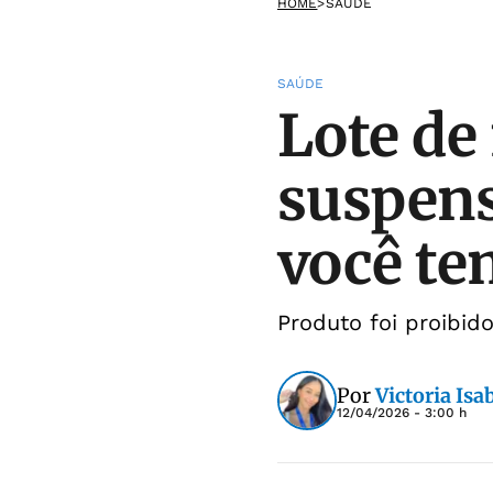
HOME
>
SAÚDE
SAÚDE
Lote de
suspens
você te
Produto foi proibid
Por
Victoria Isa
12/04/2026 - 3:00 h