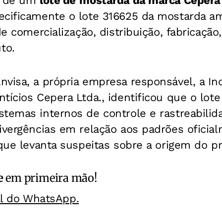
o de um
lote de
mostarda da marca Cepera
ecificamente o lote 316625 da mostarda am
de comercialização, distribuição, fabricaçã
to.
visa, a própria empresa responsável, a In
tícios Cepera Ltda., identificou que o lote
temas internos de controle e rastreabilid
divergências em relação aos padrões oficia
 que levanta suspeitas sobre a origem do p
e
em primeira mão!
al do WhatsApp.