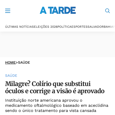
ÚLTIMAS NOTÍCIAS
ELEIÇÕES 2026
POLÍTICA
ESPORTES
SALVADOR
BAHIA
P
HOME
>
SAÚDE
SAÚDE
Milagre? Colírio que substitui
óculos e corrige a visão é aprovado
Instituição norte americana aprovou o
medicamento oftalmológico baseado em aceclidina
sendo o único tratamento para vista cansada