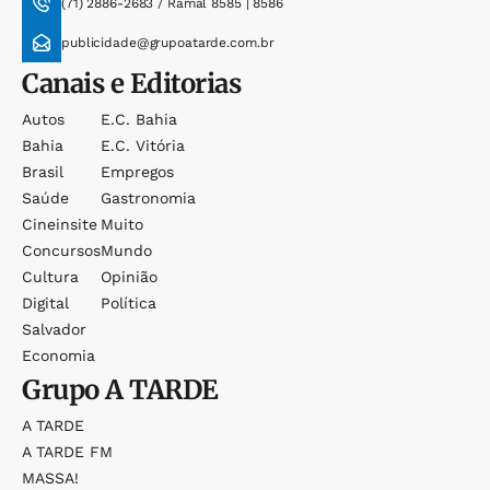
(71) 2886-2683 / Ramal 8585 | 8586
publicidade@grupoatarde.com.br
Canais e Editorias
Autos
E.c. Bahia
Bahia
E.c. Vitória
Brasil
Empregos
Saúde
Gastronomia
Cineinsite
Muito
Concursos
Mundo
Cultura
Opinião
Digital
Política
Salvador
Economia
Grupo
A TARDE
A TARDE
A TARDE FM
MASSA!