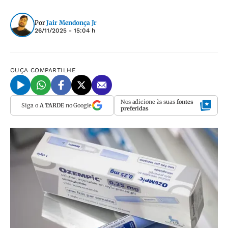
Por
Jair Mendonça Jr
26/11/2025 - 15:04 h
OUÇA
COMPARTILHE
Nos adicione às suas
fontes
Siga o
A TARDE
no Google
preferidas