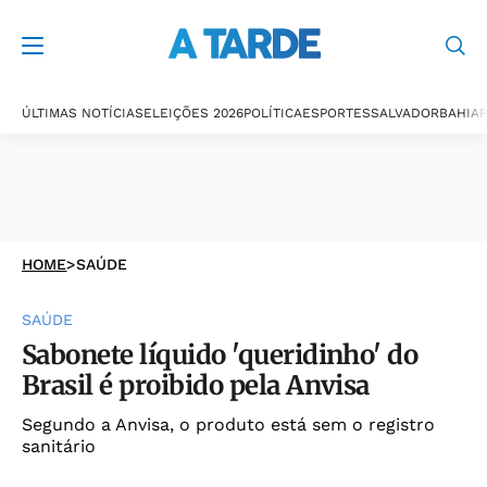
ÚLTIMAS NOTÍCIAS
ELEIÇÕES 2026
POLÍTICA
ESPORTES
SALVADOR
BAHIA
P
HOME
>
SAÚDE
SAÚDE
Sabonete líquido 'queridinho' do
Brasil é proibido pela Anvisa
Segundo a Anvisa, o produto está sem o registro
sanitário