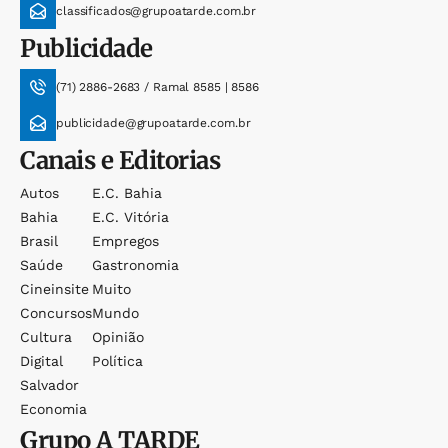
classificados@grupoatarde.com.br
Publicidade
(71) 2886-2683 / Ramal 8585 | 8586
publicidade@grupoatarde.com.br
Canais e Editorias
Autos
E.c. Bahia
Bahia
E.c. Vitória
Brasil
Empregos
Saúde
Gastronomia
Cineinsite
Muito
Concursos
Mundo
Cultura
Opinião
Digital
Política
Salvador
Economia
Grupo
A TARDE