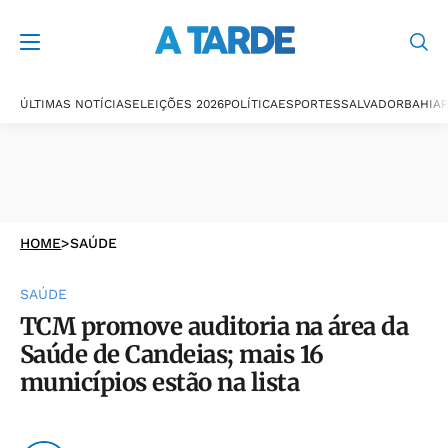
ÚLTIMAS NOTÍCIAS
ELEIÇÕES 2026
POLÍTICA
ESPORTES
SALVADOR
BAHIA
P
HOME
>
SAÚDE
SAÚDE
TCM promove auditoria na área da
Saúde de Candeias; mais 16
municípios estão na lista