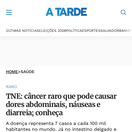
ÚLTIMAS NOTÍCIAS
ELEIÇÕES 2026
POLÍTICA
ESPORTES
SALVADOR
BAHIA
P
HOME
>
SAÚDE
RARO
TNE: câncer raro que pode causar
dores abdominais, náuseas e
diarreia; conheça
A doença representa 7 casos a cada 100 mil
habitantes no mundo. Já no intestino delgado e