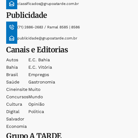
classificados@grupoatarde.com.br
Publicidade
(71) 2886-2683 / Ramal 8585 | 8586
publicidade@grupoatarde.com.br
Canais e Editorias
Autos
E.c. Bahia
Bahia
E.c. Vitória
Brasil
Empregos
Saúde
Gastronomia
Cineinsite
Muito
Concursos
Mundo
Cultura
Opinião
Digital
Política
Salvador
Economia
Grupo
A TARDE