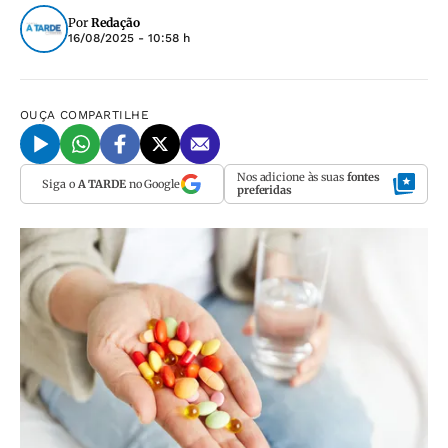
Por
Redação
16/08/2025 - 10:58 h
OUÇA
COMPARTILHE
Nos adicione às suas
fontes
Siga o
A TARDE
no Google
preferidas