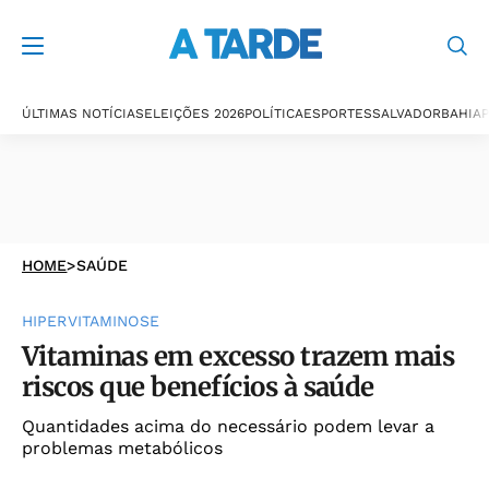
ÚLTIMAS NOTÍCIAS
ELEIÇÕES 2026
POLÍTICA
ESPORTES
SALVADOR
BAHIA
P
HOME
>
SAÚDE
HIPERVITAMINOSE
Vitaminas em excesso trazem mais
riscos que benefícios à saúde
Quantidades acima do necessário podem levar a
problemas metabólicos