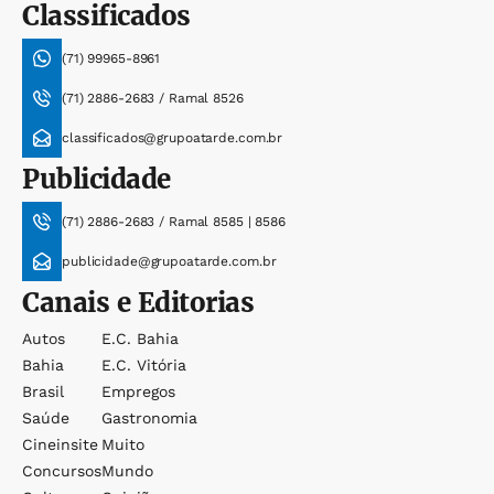
Classificados
(71) 99965-8961
(71) 2886-2683 / Ramal 8526
classificados@grupoatarde.com.br
Publicidade
(71) 2886-2683 / Ramal 8585 | 8586
publicidade@grupoatarde.com.br
Canais e Editorias
Autos
E.c. Bahia
Bahia
E.c. Vitória
Brasil
Empregos
Saúde
Gastronomia
Cineinsite
Muito
Concursos
Mundo