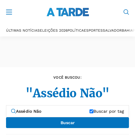
Últimas notícias
ÚLTIMAS NOTÍCIAS
ELEIÇÕES 2026
POLÍTICA
ESPORTES
SALVADOR
BAHIA
P
VOCÊ BUSCOU:
"Assédio Não"
Buscar por tag
Buscar