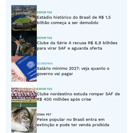
ESPORTES
Estádio histórico do Brasil de R$ 1,5
bilhão começa a ser demolido
ESPORTES
Clube da Série A recusa R$ 6,9 bilhões
para virar SAF e aguarda oferta
ECONOMIA
Salário mínimo 2027: veja quanto o
governo vai pagar
ESPORTES
Clube nordestino estuda romper SAF de
R$ 400 milhões após crise
ZONA PET
Peixe popular no Brasil entra em
extinção e pode ter venda proibida