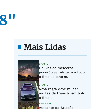
 8"
Mais Lidas
BRASIL
Chuvas de meteoros
poderão ser vistas em todo
o Brasil a olho nu
BRASIL
Nova regra deve mudar
multas de trânsito em todo
o Brasil
ESPORTES
Atacante da Seleção