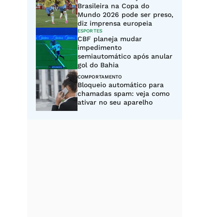
Brasileira na Copa do
Mundo 2026 pode ser preso,
diz imprensa europeia
ESPORTES
CBF planeja mudar
impedimento
semiautomático após anular
gol do Bahia
COMPORTAMENTO
Bloqueio automático para
chamadas spam: veja como
ativar no seu aparelho