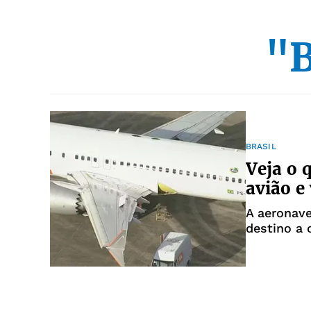
"B
BRASIL
Veja o 
avião e
A aeronave
destino a 