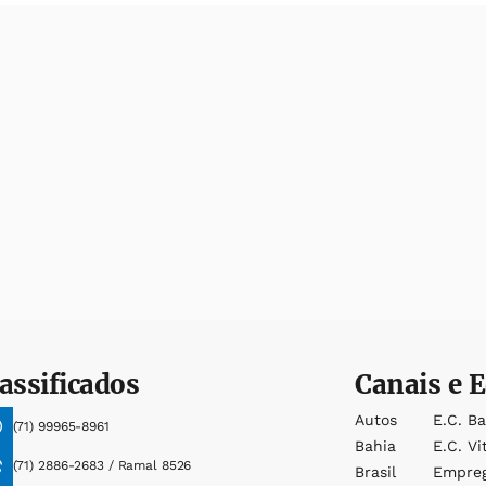
assificados
Canais e E
Autos
E.c. B
(71) 99965-8961
Bahia
E.c. Vi
(71) 2886-2683 / Ramal 8526
Brasil
Empre