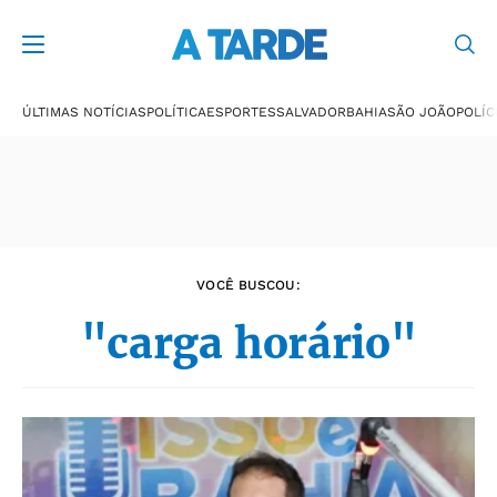
Últimas notícias
ÚLTIMAS NOTÍCIAS
POLÍTICA
ESPORTES
SALVADOR
BAHIA
SÃO JOÃO
POLÍC
VOCÊ BUSCOU:
"carga horário"