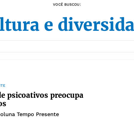
VOCÊ BUSCOU:
ltura e diversid
NTE
e psicoativos preocupa
os
coluna Tempo Presente