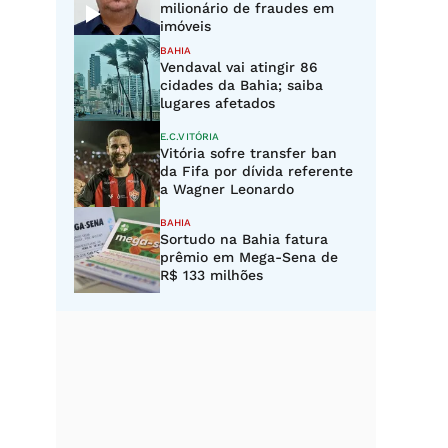
milionário de fraudes em
imóveis
BAHIA
Vendaval vai atingir 86
cidades da Bahia; saiba
lugares afetados
E.C.VITÓRIA
Vitória sofre transfer ban
da Fifa por dívida referente
a Wagner Leonardo
BAHIA
Sortudo na Bahia fatura
prêmio em Mega-Sena de
R$ 133 milhões