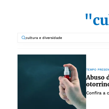
"cu
TEMPO PRESE
Abuso d
otorrin
Confira a 