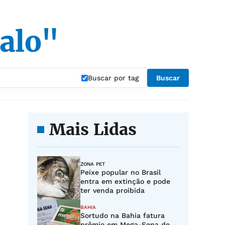
galo"
Buscar por tag
Buscar
Mais Lidas
ZONA PET
Peixe popular no Brasil
entra em extinção e pode
ter venda proibida
BAHIA
Sortudo na Bahia fatura
prêmio em Mega-Sena de