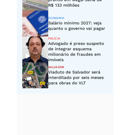
R$ 133 milhões
ECONOMIA
Salário mínimo 2027: veja
quanto o governo vai pagar
POLÍCIA
Advogado é preso suspeito
de integrar esquema
milionário de fraudes em
imóveis
SALVADOR
Viaduto de Salvador será
interditado por seis meses
para obras do VLT