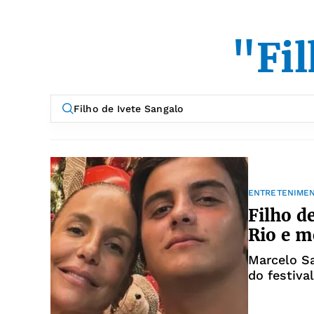
"Fil
ENTRETENIME
Filho d
Rio e m
Marcelo Sa
do festiva