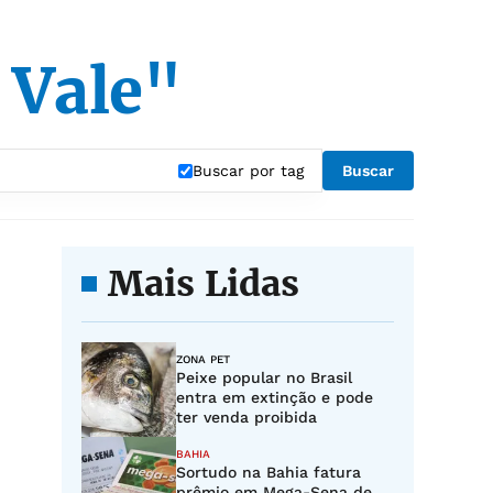
 Vale"
Buscar por tag
Buscar
Mais Lidas
ZONA PET
Peixe popular no Brasil
entra em extinção e pode
ter venda proibida
BAHIA
Sortudo na Bahia fatura
prêmio em Mega-Sena de