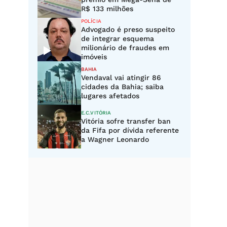
R$ 133 milhões
POLÍCIA
Advogado é preso suspeito
de integrar esquema
milionário de fraudes em
imóveis
BAHIA
Vendaval vai atingir 86
cidades da Bahia; saiba
lugares afetados
E.C.VITÓRIA
Vitória sofre transfer ban
da Fifa por dívida referente
a Wagner Leonardo