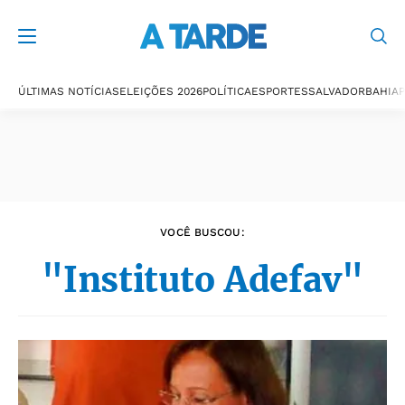
Últimas notícias
ÚLTIMAS NOTÍCIAS
ELEIÇÕES 2026
POLÍTICA
ESPORTES
SALVADOR
BAHIA
P
VOCÊ BUSCOU:
"Instituto Adefav"