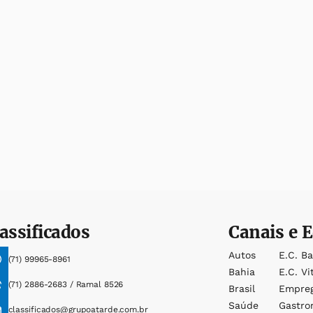
assificados
Canais e E
Autos
E.c. B
(71) 99965-8961
Bahia
E.c. Vi
(71) 2886-2683 / Ramal 8526
Brasil
Empre
Saúde
Gastro
classificados@grupoatarde.com.br