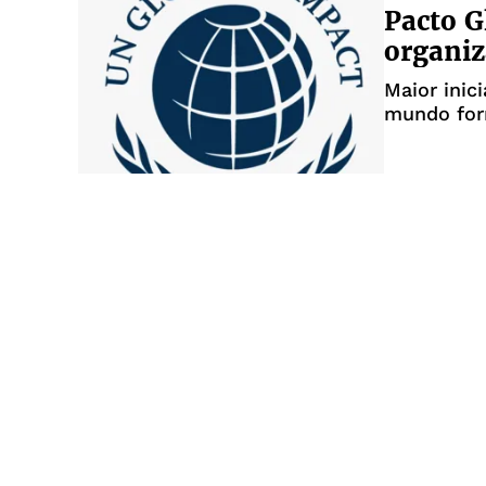
Pacto G
organiz
Maior inic
mundo forn
crescimen