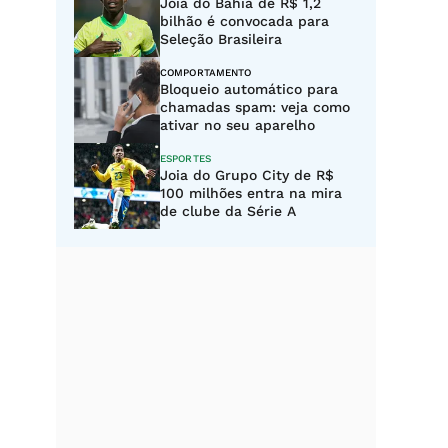
Joia do Bahia de R$ 1,2
bilhão é convocada para
Seleção Brasileira
COMPORTAMENTO
Bloqueio automático para
chamadas spam: veja como
ativar no seu aparelho
ESPORTES
Joia do Grupo City de R$
100 milhões entra na mira
de clube da Série A