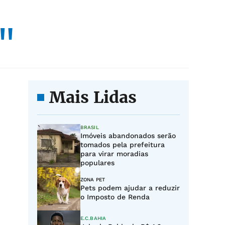
"
Mais Lidas
BRASIL
Imóveis abandonados serão
tomados pela prefeitura
para virar moradias
populares
ZONA PET
Pets podem ajudar a reduzir
o Imposto de Renda
E.C.BAHIA