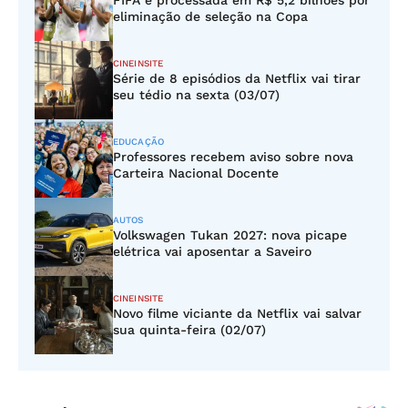
FIFA é processada em R$ 5,2 bilhões por
eliminação de seleção na Copa
CINEINSITE
Série de 8 episódios da Netflix vai tirar
seu tédio na sexta (03/07)
EDUCAÇÃO
Professores recebem aviso sobre nova
Carteira Nacional Docente
AUTOS
Volkswagen Tukan 2027: nova picape
elétrica vai aposentar a Saveiro
CINEINSITE
Novo filme viciante da Netflix vai salvar
sua quinta-feira (02/07)