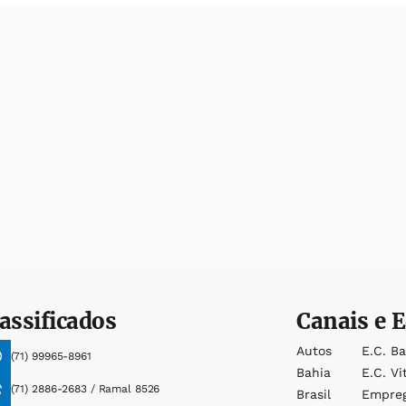
assificados
Canais e E
Autos
E.c. B
(71) 99965-8961
Bahia
E.c. Vi
(71) 2886-2683 / Ramal 8526
Brasil
Empre