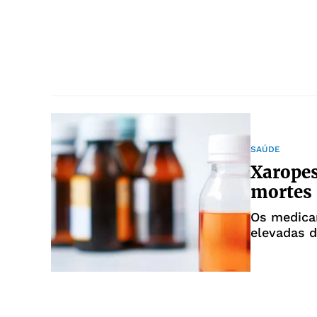
SAÚDE
Xarope
mortes 
Os medica
elevadas d
grave e ób