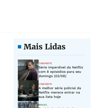
Mais Lidas
CINEINSITE
Série imperdível da Netflix
com 8 episódios para seu
domingo (02/08)
CINEINSITE
A melhor série policial da
Netflix merece entrar na
sua lista hoje
BRASIL