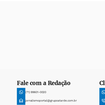
Fale com a Redação
Cl
(71) 99601-0020
jornalismoportal@grupoatarde.com.br