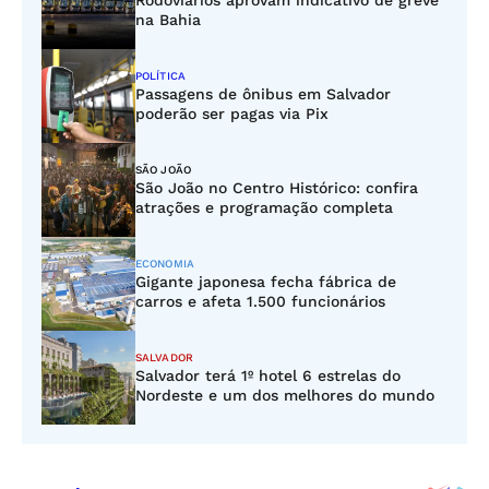
Rodoviários aprovam indicativo de greve
na Bahia
POLÍTICA
Passagens de ônibus em Salvador
poderão ser pagas via Pix
SÃO JOÃO
São João no Centro Histórico: confira
atrações e programação completa
ECONOMIA
Gigante japonesa fecha fábrica de
carros e afeta 1.500 funcionários
SALVADOR
Salvador terá 1º hotel 6 estrelas do
Nordeste e um dos melhores do mundo