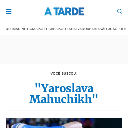
Últimas notícias
ÚLTIMAS NOTÍCIAS
POLÍTICA
ESPORTES
SALVADOR
BAHIA
SÃO JOÃO
POLÍC
VOCÊ BUSCOU:
"Yaroslava
Mahuchikh"