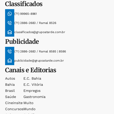
Classificados
(71) 99965-8961
(71) 2886-2683 / Ramal 8526
classificados@grupoatarde.com.br
Publicidade
(71) 2886-2683 / Ramal 8585 | 8586
publicidade@grupoatarde.com.br
Canais e Editorias
Autos
E.c. Bahia
Bahia
E.c. Vitória
Brasil
Empregos
Saúde
Gastronomia
Cineinsite
Muito
Concursos
Mundo