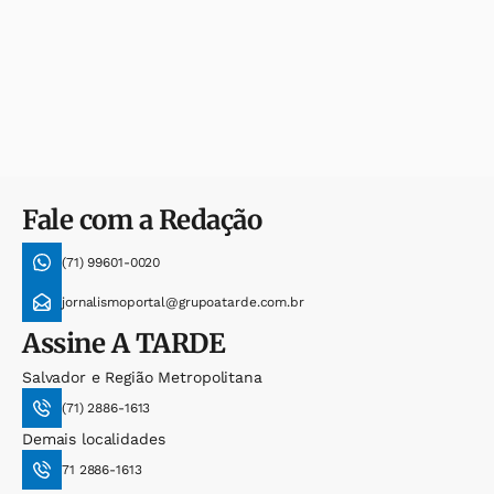
Fale com a Redação
(71) 99601-0020
jornalismoportal@grupoatarde.com.br
Assine
A TARDE
Salvador e Região Metropolitana
(71) 2886-1613
Demais localidades
71 2886-1613