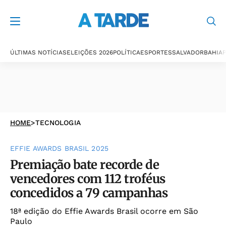
ÚLTIMAS NOTÍCIAS
ELEIÇÕES 2026
POLÍTICA
ESPORTES
SALVADOR
BAHIA
P
HOME
>
TECNOLOGIA
EFFIE AWARDS BRASIL 2025
Premiação bate recorde de
vencedores com 112 troféus
concedidos a 79 campanhas
18ª edição do Effie Awards Brasil ocorre em São
Paulo