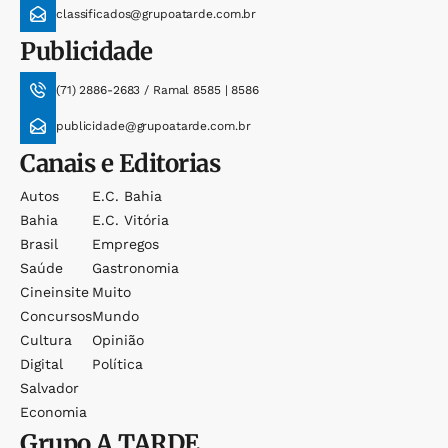
classificados@grupoatarde.com.br
Publicidade
(71) 2886-2683 / Ramal 8585 | 8586
publicidade@grupoatarde.com.br
Canais e Editorias
Autos
E.c. Bahia
Bahia
E.c. Vitória
Brasil
Empregos
Saúde
Gastronomia
Cineinsite
Muito
Concursos
Mundo
Cultura
Opinião
Digital
Política
Salvador
Economia
Grupo
A TARDE