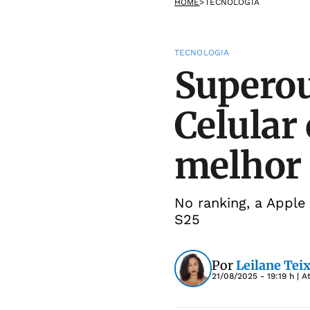
HOME
>
TECNOLOGIA
TECNOLOGIA
Superou
Celular 
melhor
No ranking, a Appl
S25
Por
Leilane Teix
21/08/2025 - 19:19 h
| A