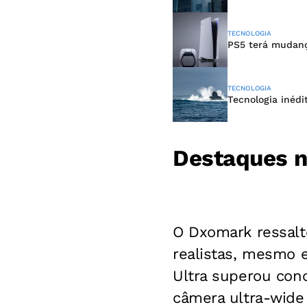
TECNOLOGIA
PS5 terá mudanç
TECNOLOGIA
Tecnologia inédi
Destaques n
O Dxomark ressalt
realistas, mesmo e
Ultra superou con
câmera ultra-wide