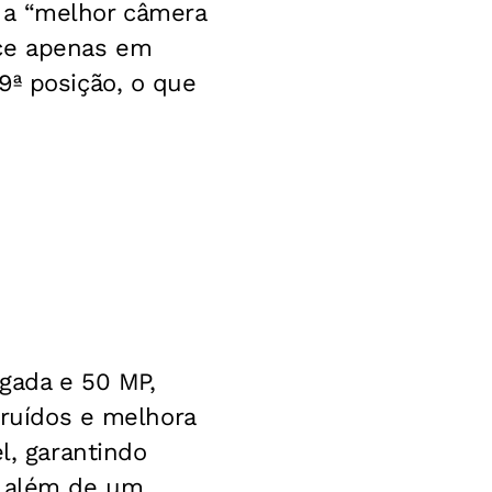
 a “melhor câmera
ece apenas em
9ª posição, o que
gada e 50 MP,
 ruídos e melhora
l, garantindo
, além de um