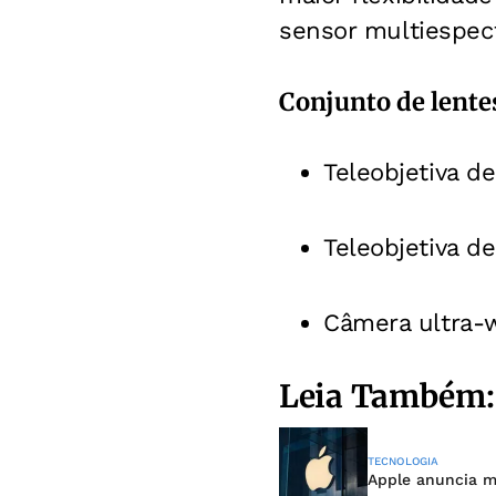
sensor multiespect
Conjunto de lente
Teleobjetiva d
Teleobjetiva d
Câmera ultra-
Leia Também:
TECNOLOGIA
Apple anuncia m