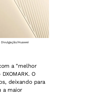
: Divulgação/Huawei
com a "melhor
do DXOMARK.
O
s, deixando para
 a maior