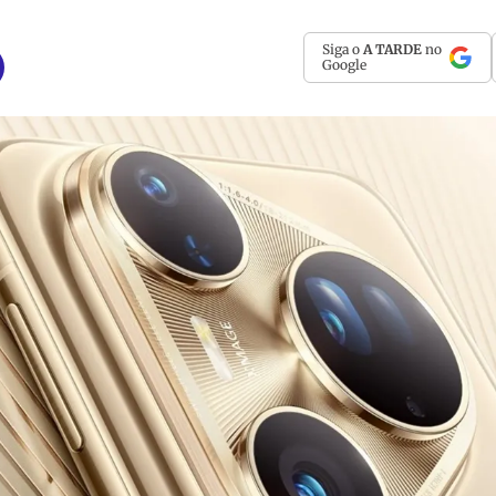
Siga o
A TARDE
no
Google