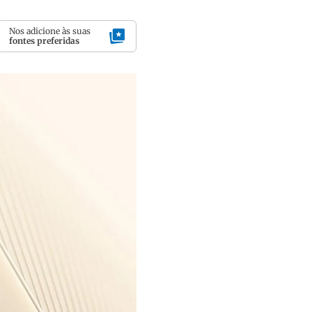
Nos adicione às suas
fontes preferidas