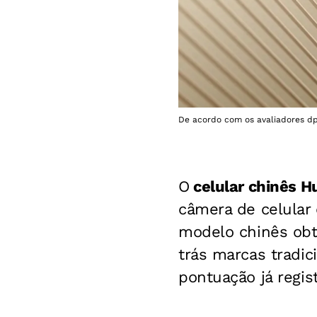
De acordo com os avaliadores dp
O
celular chinês H
câmera de celular
modelo chinês obt
trás marcas tradi
pontuação já regis