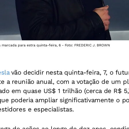
tá marcada para estra quinta-feira, 6 - Foto: FREDERIC J. BROWN
esla
vão decidir nesta quinta-feira, 7, o fut
e a reunião anual, com a votação de um p
do em quase US$ 1 trilhão (cerca de R$ 5,7
 que poderia ampliar significativamente o p
stidores e especialistas.
rega de ações ao longo de dez anos, condi