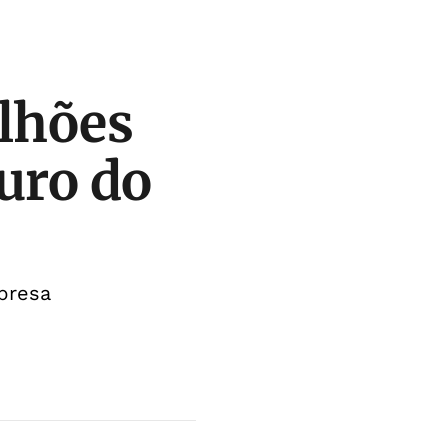
ilhões
uro do
presa