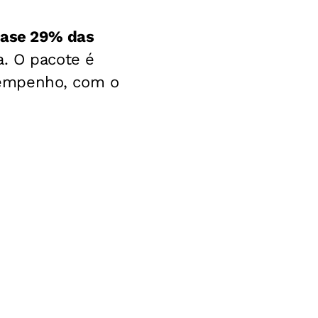
uase 29% das
. O pacote é
sempenho, com o