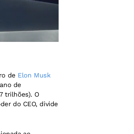
uro de
Elon Musk
lano de
 trilhões). O
oder do CEO, divide
cionada ao