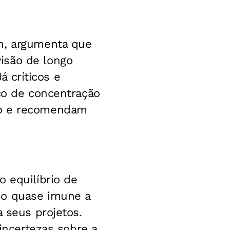
lm, argumenta que
isão de longo
á críticos e
sco de concentração
ho e recomendam
o equilíbrio de
mo quase imune a
a seus projetos.
 incertezas sobre a