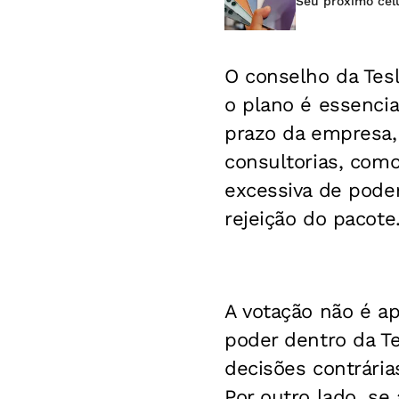
Seu próximo celu
O conselho da Tes
o plano é essenci
prazo da empresa, i
consultorias, como
excessiva de pode
rejeição do pacote
A votação não é ap
poder dentro da T
decisões contrária
Por outro lado, se