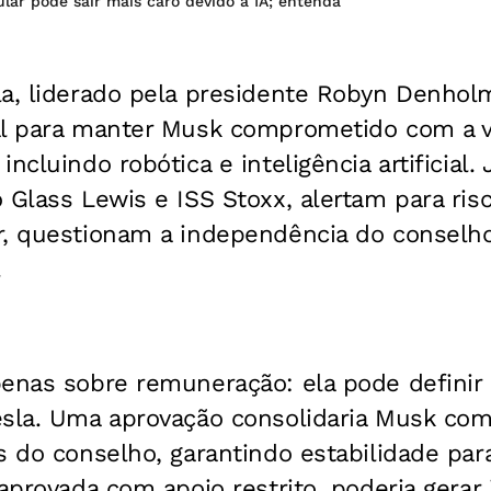
lar pode sair mais caro devido à IA; entenda
la, liderado pela presidente Robyn Denho
al para manter Musk comprometido com a v
ncluindo robótica e inteligência artificial. J
 Glass Lewis e ISS Stoxx, alertam para ri
r, questionam a independência do consel
.
enas sobre remuneração: ela pode definir 
esla. Uma aprovação consolidaria Musk co
s do conselho, garantindo estabilidade par
 aprovada com apoio restrito, poderia gerar