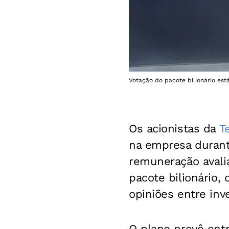
Votação do pacote bilionário es
Os acionistas da
T
na empresa durant
remuneração avalia
pacote bilionário,
opiniões entre inve
O plano prevê ent